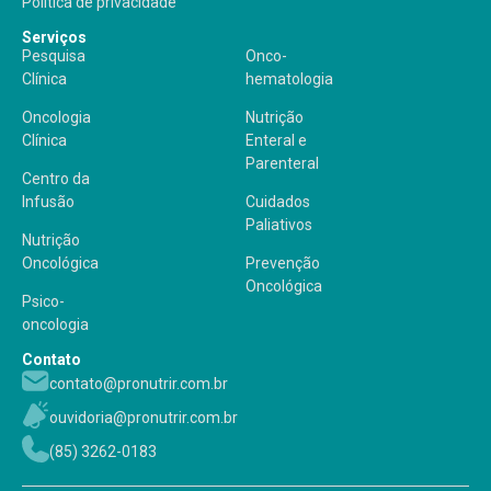
Política de privacidade
Serviços
Pesquisa
Onco-
Clínica
hematologia
Oncologia
Nutrição
Clínica
Enteral e
Parenteral
Centro da
Infusão
Cuidados
Paliativos
Nutrição
Oncológica
Prevenção
Oncológica
Psico-
oncologia
Contato
contato@pronutrir.com.br
ouvidoria@pronutrir.com.br
(85) 3262-0183