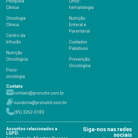
Pesquisa
Onco-
Clínica
hematologia
Oncologia
Nutrição
Clínica
Enteral e
Parenteral
Centro da
Infusão
Cuidados
Paliativos
Nutrição
Oncológica
Prevenção
Oncológica
Psico-
oncologia
Contato
contato@pronutrir.com.br
ouvidoria@pronutrir.com.br
(85) 3262-0183
Siga-nos nas redes
Assuntos relacionados a
LGPD:
sociais