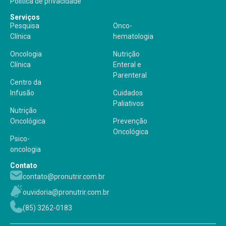
Política de privacidade
Serviços
Pesquisa
Onco-
Clínica
hematologia
Oncologia
Nutrição
Clínica
Enteral e
Parenteral
Centro da
Infusão
Cuidados
Paliativos
Nutrição
Oncológica
Prevenção
Oncológica
Psico-
oncologia
Contato
contato@pronutrir.com.br
ouvidoria@pronutrir.com.br
(85) 3262-0183