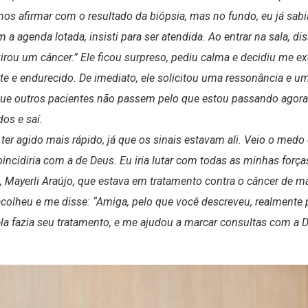
mos afirmar com o resultado da biópsia, mas no fundo, eu já sabi
a agenda lotada, insisti para ser atendida. Ao entrar na sala, di
irou um câncer.” Ele ficou surpreso, pediu calma e decidiu me ex
e e endurecido. De imediato, ele solicitou uma ressonância e um
a que outros pacientes não passem pelo que estou passando ago
os e saí.
ter agido mais rápido, já que os sinais estavam ali. Veio o medo 
incidiria com a de Deus. Eu iria lutar com todas as minhas força
, Mayerli Araújo, que estava em tratamento contra o câncer de m
 acolheu e me disse: “Amiga, pelo que você descreveu, realmente 
la fazia seu tratamento, e me ajudou a marcar consultas com a Dra