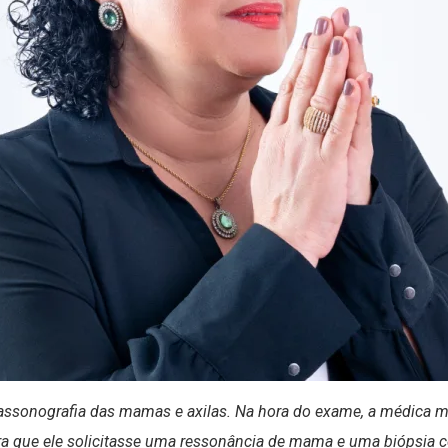
trassonografia das mamas e axilas. Na hora do exame, a médica 
 que ele solicitasse uma ressonância de mama e uma biópsia com