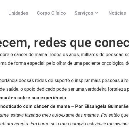
Unidades
Corpo Clínico
Serviços
Notícias
lecem, redes que cone
obre o câncer de mama. Todos os anos, milhares de pessoas se 
ma de forma especial: pelo olhar de uma paciente oncológica, d
importância dessas redes de suporte e inspirar mais pessoas a 
 de saúde, o apoio dedicado pode ser uma verdadeira fortaleza p
imarães sobre sua experiência.
agnosticado com câncer de mama – Por Elisangela Guimarãe
stume, estava fazendo meu autoexame das mamas. Foi então que 
ti um arrepio. Era como se o meu coração estivesse me avisando q