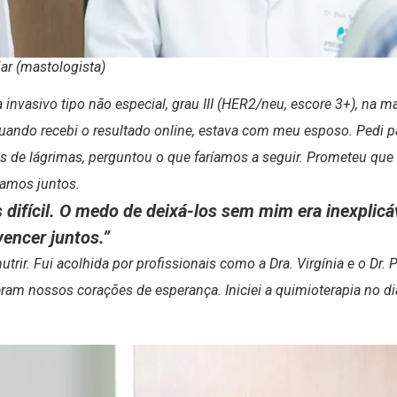
iar (mastologista)
 invasivo tipo não especial, grau III (HER2/neu, escore 3+), na
uando recebi o resultado online, estava com meu esposo. Pedi p
os de lágrimas, perguntou o que faríamos a seguir. Prometeu que
ríamos juntos.
s difícil. O medo de deixá-los sem mim era inexplic
encer juntos.”
r. Fui acolhida por profissionais como a Dra. Virgínia e o Dr. 
am nossos corações de esperança. Iniciei a quimioterapia no d