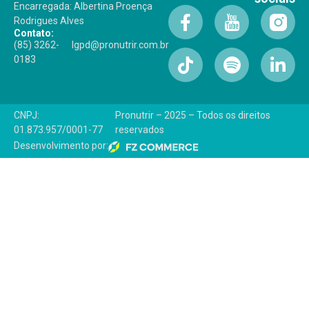
Encarregada: Albertina Proença
Rodrigues Alves
Contato:
(85) 3262-
lgpd@pronutrir.com.br
0183
CNPJ:
Pronutrir – 2025 – Todos os direitos
01.873.957/0001-77
reservados
Desenvolvimento por: