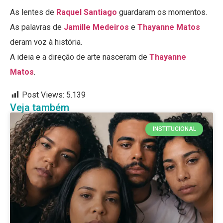
As lentes de
Raquel Santiago
guardaram os momentos.
As palavras de
Jamille Medeiros
e
Thayanne Matos
deram voz à história.
A ideia e a direção de arte nasceram de
Thayanne
Matos
.
Post Views:
5.139
Veja também
INSTITUCIONAL