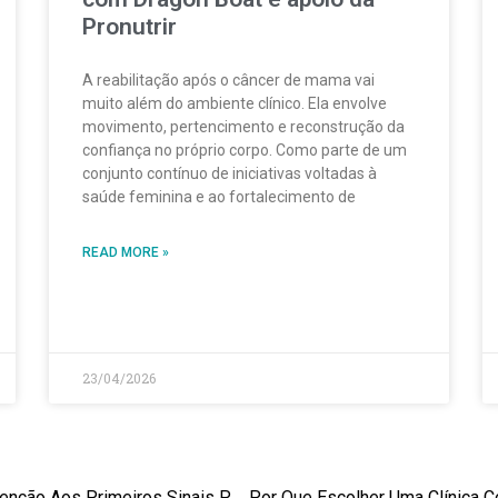
Pronutrir
A reabilitação após o câncer de mama vai
muito além do ambiente clínico. Ela envolve
movimento, pertencimento e reconstrução da
confiança no próprio corpo. Como parte de um
conjunto contínuo de iniciativas voltadas à
saúde feminina e ao fortalecimento de
READ MORE »
23/04/2026
Sinais E Sintomas Do Câncer De Próstata: Atenção Aos Primeiros Sinais Pode Salvar Vidas