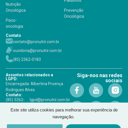
Paliativos
Nutrição
Oncológica
Prevenção
Oncológica
Psico-
oncologia
Contato
contato@pronutrir.com.br
ouvidoria@pronutrir.com.br
(85) 2362-0183
Siga-nos nas redes
Assuntos relacionados a
LGPD:
sociais
Encarregada: Albertina Proença
Rodrigues Alves
Contato:
(85) 3262-
lgpd@pronutrir.com.br
0183
Este site utiliza cookies para melhorar sua experiência de
navegação.