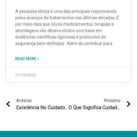
A pesquisa clínica é uma das principais responsáveis
pelos avanços de tratamentos nas últimas décadas. É
por meio dela que novos medicamentos, terapias e
abordagens são desenvolvidos com base em
evidências científicas rigorosas e protocolos de
segurança bem definidos. Além de contribuir para
READ MORE »
07/04/2026
Anterior
Próximo
Excelência No Cuidado Oncológico: Tecnologia, Conforto E Acolhimento Com A Touca Da Paxman
O Que Significa Cuidado Integrado Em Saúde E Por Que Esse Modelo Faz Diferença